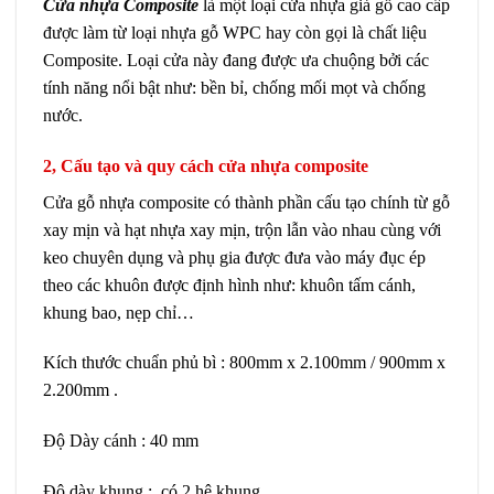
Cửa nhựa Composite
là một loại cửa nhựa giả gỗ cao cấp
được làm từ loại nhựa gỗ WPC hay còn gọi là chất liệu
Composite. Loại cửa này đang được ưa chuộng bởi các
tính năng nổi bật như: bền bỉ, chống mối mọt và chống
nước.
2, Cấu tạo và quy cách cửa nhựa composite
Cửa gỗ nhựa composite có thành phần cấu tạo chính từ gỗ
xay mịn và hạt nhựa xay mịn, trộn lẫn vào nhau cùng với
keo chuyên dụng và phụ gia được đưa vào máy đục ép
theo các khuôn được định hình như: khuôn tấm cánh,
khung bao, nẹp chỉ…
Kích thước chuẩn phủ bì : 800mm x 2.100mm / 900mm x
2.200mm .
Độ Dày cánh : 40 mm
Độ dày khung : có 2 hệ khung