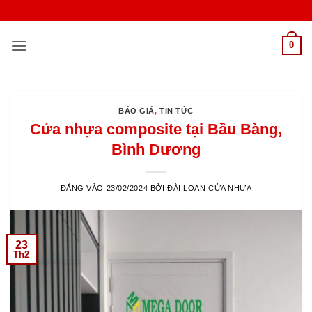
Bỏ
qua
nội
0
dung
BÁO GIÁ
,
TIN TỨC
Cửa nhựa composite tại Bầu Bàng,
Bình Dương
ĐĂNG VÀO
23/02/2024
BỞI
ĐÀI LOAN CỬA NHỰA
23
Th2