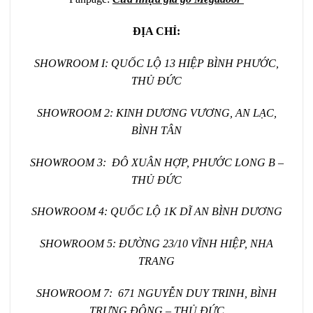
ĐỊA CHỈ:
SHOWROOM I: QUỐC LỘ 13 HIỆP BÌNH PHƯỚC,
THỦ ĐỨC
SHOWROOM 2: KINH DƯƠNG VƯƠNG, AN LẠC,
BÌNH TÂN
SHOWROOM 3: ĐÔ XUÂN HỢP, PHƯỚC LONG B –
THỦ ĐỨC
SHOWROOM 4: QUỐC LỘ 1K DĨ AN BÌNH DƯƠNG
SHOWROOM 5: ĐƯỜNG 23/10 VĨNH HIỆP, NHA
TRANG
SHOWROOM 7: 671 NGUYỄN DUY TRINH, BÌNH
TRƯNG ĐÔNG – THỦ ĐỨC