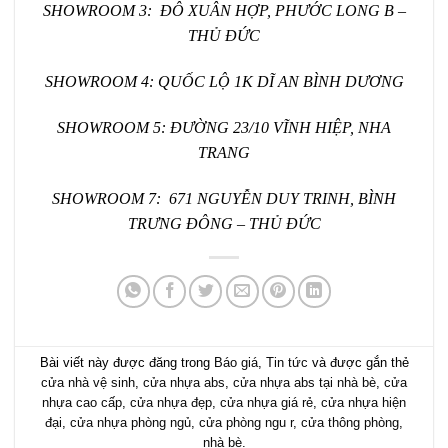
SHOWROOM 3: ĐÔ XUÂN HỢP, PHƯỚC LONG B –
THỦ ĐỨC
SHOWROOM 4: QUỐC LỘ 1K DĨ AN BÌNH DƯƠNG
SHOWROOM 5: ĐƯỜNG 23/10 VĨNH HIỆP, NHA
TRANG
SHOWROOM 7: 671 NGUYỄN DUY TRINH, BÌNH
TRƯNG ĐÔNG – THỦ ĐỨC
Bài viết này được đăng trong
Báo giá
,
Tin tức
và được gắn thẻ
cửa nhà vệ sinh
,
cửa nhựa abs
,
cửa nhựa abs tại nhà bè
,
cửa
nhựa cao cấp
,
cửa nhựa đẹp
,
cửa nhựa giá rẻ
,
cửa nhựa hiện
đại
,
cửa nhựa phòng ngủ
,
cửa phòng ngu r
,
cửa thông phòng
,
nhà bè
.