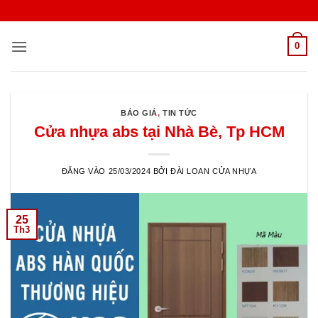
Bỏ
qua
nội
0
dung
BÁO GIÁ
,
TIN TỨC
Cửa nhựa abs tại Nhà Bè, Tp HCM
ĐĂNG VÀO
25/03/2024
BỞI
ĐÀI LOAN CỬA NHỰA
25
Th3