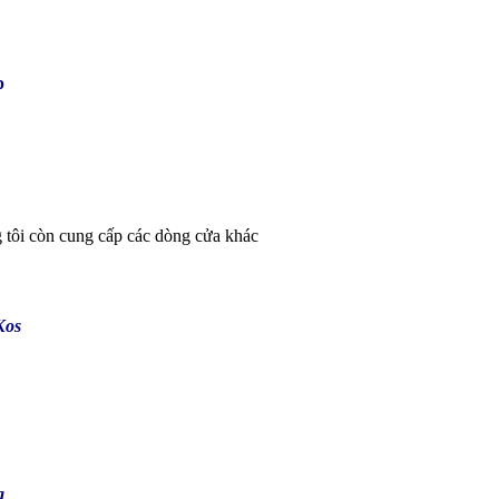
p
m
tôi còn cung cấp các dòng cửa khác
Kos
a