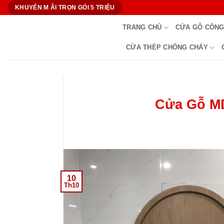
Bỏ
KHUYẾN M ÃI TRỌN GÓI 5 TRIỆU
qua
TRANG CHỦ
CỬA GỖ CÔNG
nội
dung
CỬA THÉP CHỐNG CHÁY
Cửa Gỗ MD
10
Th10