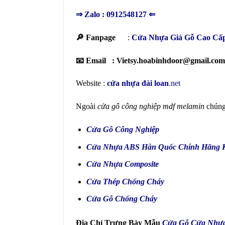
⇒
Zalo : 0912548127
⇐
🔎 Fanpage
:
Cửa Nhựa Giả Gỗ Cao Cấ
📧 Email : Vietsy.hoabinhdoor@gmail.co
Website :
cửa nhựa đài loan
.net
Ngoài
cửa gỗ công nghiệp mdf melamin
chúng 
Cửa Gỗ Công Nghiệp
Cửa Nhựa ABS Hàn Quốc
Chính Hãng 
Cửa Nhựa Composite
Cửa Thép Chống Cháy
Cửa Gỗ Chống Cháy
Địa Chỉ Trưng Bày Mẫu
Cửa Gỗ Cửa Nhự