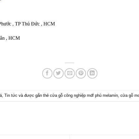
h Phước , TP Thủ Đức , HCM
Tân , HCM
á
,
Tin tức
và được gắn thẻ
cửa gỗ công nghiệp mdf phủ melamin
,
cửa gỗ md