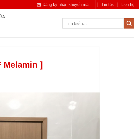
Đăng ký nhận khuyến mãi
Tin tức
Liên hệ
CỬA
Tìm
kiếm:
 Melamin ]