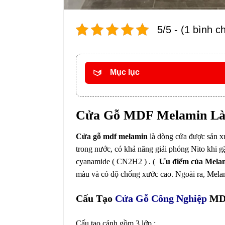
5/5 - (1 bình c
Mục lục
Cửa Gỗ MDF Melamin Là
Cửa gỗ mdf melamin
là dòng cửa được sản xuấ
trong nước, có khả năng giải phóng Nito khi gă
cyanamide ( CN2H2 ) . (
Ưu điểm của Mel
màu và có độ chống xước cao. Ngoài ra, Melam
Cấu Tạo
Cửa Gỗ Công Nghiệp
MDF
Cấu tạo cánh gồm 3 lớp :