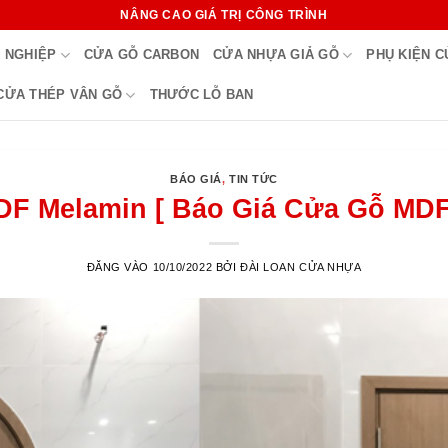
NÂNG CAO GIÁ TRỊ CÔNG TRÌNH
 NGHIỆP
CỬA GỖ CARBON
CỬA NHỰA GIẢ GỖ
PHỤ KIỆN 
CỬA THÉP VÂN GỖ
THƯỚC LỖ BAN
BÁO GIÁ
,
TIN TỨC
F Melamin [ Báo Giá Cửa Gỗ MDF
ĐĂNG VÀO
10/10/2022
BỞI
ĐÀI LOAN CỬA NHỰA