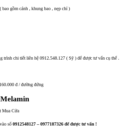
( bao gồm cánh , khung bao , nẹp chỉ )
 trình chi tiết liên hệ 0912.548.127 ( Sỹ ) để được tư vấn cụ thể .
 160.000 đ / đường đứng
 Melamin
ặt Mua Cửa
 vào số
0912548127 – 0977187326 để được tư vấn !