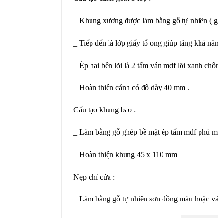
_ Khung xương được làm bằng gỗ tự nhiên ( 
_ Tiếp đến là lớp giấy tổ ong giúp tăng khả nă
_ Ép hai bên lõi là 2 tấm ván mdf lõi xanh c
_ Hoàn thiện cánh có độ dày 40 mm .
Cấu tạo khung bao :
_ Làm bằng gỗ ghép bề mặt ép tấm mdf phủ 
_ Hoàn thiện khung 45 x 110 mm
Nẹp chỉ cửa :
_ Làm bằng gỗ tự nhiên sơn đồng màu hoặc v