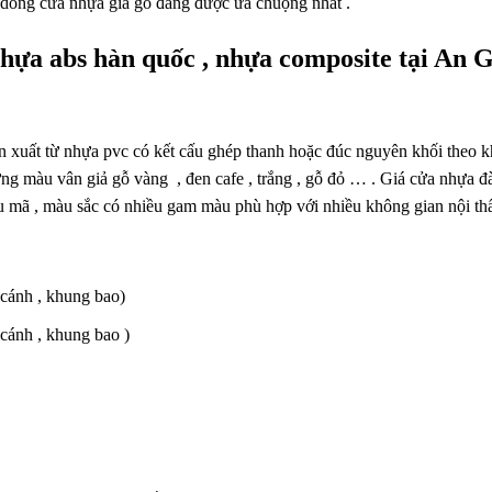
3 dòng cửa nhựa giả gỗ đang được ưa chuộng nhất .
nhựa abs hàn quốc , nhựa composite tại An 
 xuất từ nhựa pvc có kết cấu ghép thanh hoặc đúc nguyên khối theo 
ững màu vân giả gỗ vàng , đen cafe , trắng , gỗ đỏ … . Giá cửa nhựa đ
mã , màu sắc có nhiều gam màu phù hợp với nhiều không gian nội thấ
cánh , khung bao)
cánh , khung bao )