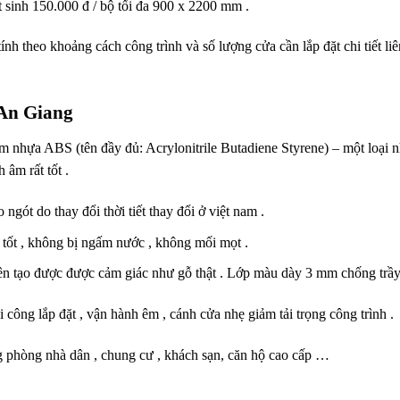
 sinh 150.000 đ / bộ tối đa 900 x 2200 mm .
ính theo khoảng cách công trình và số lượng cửa cần lắp đặt chi tiết li
 An Giang
m nhựa ABS (tên đầy đủ: Acrylonitrile Butadiene Styrene) – một loại n
 âm rất tốt .
gót do thay đổi thời tiết thay đổi ở việt nam .
 tốt , không bị ngấm nước , không mối mọt .
ên tạo được được cảm giác như gỗ thật . Lớp màu dày 3 mm chống trầy 
 công lắp đặt , vận hành êm , cánh cửa nhẹ giảm tải trọng công trình .
 phòng nhà dân , chung cư , khách sạn, căn hộ cao cấp …