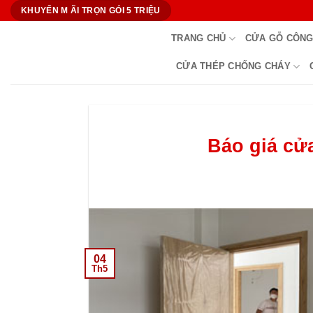
Bỏ
KHUYẾN M ÃI TRỌN GÓI 5 TRIỆU
qua
TRANG CHỦ
CỬA GỖ CÔNG
nội
dung
CỬA THÉP CHỐNG CHÁY
Báo giá cửa
04
Th5