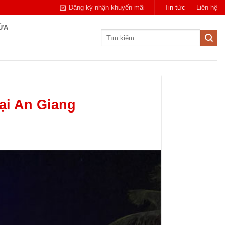
Đăng ký nhận khuyến mãi
Tin tức
Liên hệ
CỬA
Tìm
kiếm:
tại An Giang