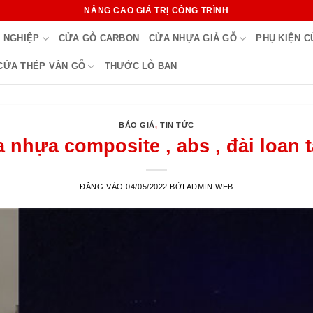
NÂNG CAO GIÁ TRỊ CÔNG TRÌNH
 NGHIỆP
CỬA GỖ CARBON
CỬA NHỰA GIẢ GỖ
PHỤ KIỆN 
CỬA THÉP VÂN GỖ
THƯỚC LỖ BAN
BÁO GIÁ
,
TIN TỨC
 nhựa composite , abs , đài loan 
ĐĂNG VÀO
04/05/2022
BỞI
ADMIN WEB