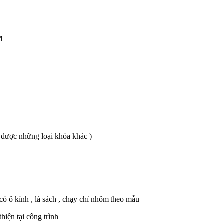
đ
đ
ế được những loại khóa khác )
 ô kính , lá sách , chạy chỉ nhôm theo mẫu
iện tại công trình