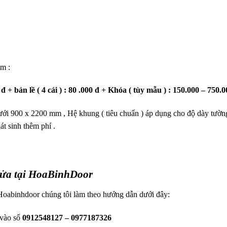
m :
đ + bản lề ( 4 cái ) : 80 .000 đ + Khóa ( tùy mẫu ) : 150.000 – 750.
ưới 900 x 2200 mm , Hệ khung ( tiêu chuẩn ) áp dụng cho độ dày tườn
át sinh thêm phí .
 cửa tại HoaBinhDoor
oabinhdoor chúng tôi làm theo hướng dẫn dưới đây:
 vào số
0912548127 – 0977187326