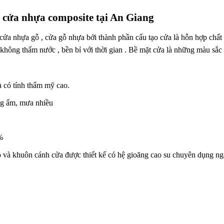
á cửa nhựa composite tại An Giang
cửa nhựa gỗ , cửa gỗ nhựa bởi thành phần cấu tạo cửa là hỗn hợp chất l
, không thấm nước , bền bỉ với thời gian . Bề mặt cửa là những màu sắc
à có tính thẩm mỹ cao.
óng ẩm, mưa nhiều
%
o và khuôn cánh cửa được thiết kế có hệ gioăng cao su chuyên dụng n