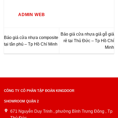
ADMIN WEB
Báo giá cửa nhựa giả gỗ giá
Báo giá cửa nhựa composite
rẻ tại Thủ Đức – Tp Hồ Chí
tại tân phú – Tp Hồ Chí Minh
Minh
CÔNG TY CỔ PHẦN TẬP ĐOÀN KINGDOOR
SHOWROOM QUẬN 2
671 Nguyễn Duy Trinh , phường Bình Trưng Đông , Tp
Thủ Đức