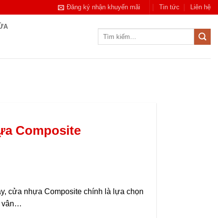
Đăng ký nhận khuyến mãi
Tin tức
Liên hệ
CỬA
Tìm
kiếm:
ựa Composite
nay, cửa nhựa Composite chính là lựa chọn
i, vân…