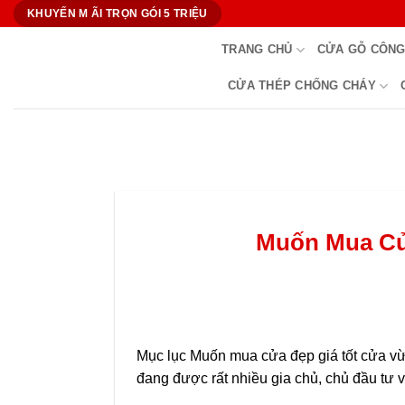
Bỏ
KHUYẾN M ÃI TRỌN GÓI 5 TRIỆU
qua
TRANG CHỦ
CỬA GỖ CÔNG
nội
dung
CỬA THÉP CHỐNG CHÁY
Muốn Mua Cử
Mục lục Muốn mua cửa đẹp giá tốt cửa vừa
đang được rất nhiều gia chủ, chủ đầu tư 