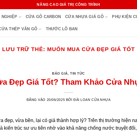
NÂNG CAO GIÁ TRỊ CÔNG TRÌNH
 NGHIỆP
CỬA GỖ CARBON
CỬA NHỰA GIẢ GỖ
PHỤ KIỆN 
CỬA THÉP VÂN GỖ
THƯỚC LỖ BAN
LƯU TRỮ THẺ:
MUỐN MUA CỬA ĐẸP GIÁ TỐT
BÁO GIÁ
,
TIN TỨC
a Đẹp Giá Tốt? Tham Khảo Cửa Nh
ĐĂNG VÀO
20/06/2025
BỞI
ĐÀI LOAN CỬA NHỰA
 đẹp, vừa bền, lại có giá thành hợp lý? Trên thị trường hiện 
và kiến trúc sư ưu tiên nhờ vào khả năng chống nước truyệt đố