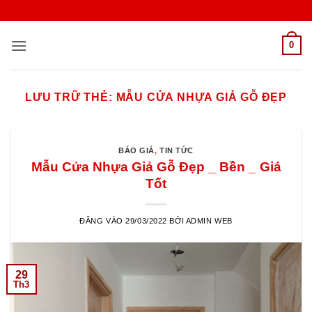
Bỏ
qua
nội
0
dung
LƯU TRỮ THẺ:
MẪU CỬA NHỰA GIẢ GỖ ĐẸP
BÁO GIÁ
,
TIN TỨC
Mẫu Cửa Nhựa Giả Gỗ Đẹp _ Bền _ Giá
Tốt
ĐĂNG VÀO
29/03/2022
BỞI
ADMIN WEB
29
Th3