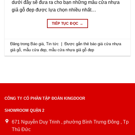
dưới đây sẽ đưa ra cho bạn những mẫu cửa nhựa
giả gỗ đẹp được lựa chọn nhiều nhất…
TIẾP TỤC ĐỌC
→
Đăng trong
Báo giá
,
Tin tức
|
Được gắn thẻ
báo giá cửa nhựa
giả gỗ
,
mẫu cửa đẹp
,
mẫu cửa nhựa giả gỗ đẹp
CÔNG TY CỔ PHẦN TẬP ĐOÀN KINGDOOR
SHOWROOM QUẬN 2
671 Nguyễn Duy Trinh , phường Bình Trưng Đông , Tp
Thủ Đức