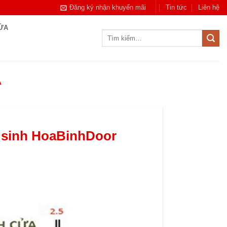
Đăng ký nhận khuyến mãi
Tin tức
Liên hệ
CỬA
Tìm
kiếm:
A
ệ sinh HoaBinhDoor