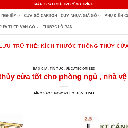
NÂNG CAO GIÁ TRỊ CÔNG TRÌNH
 NGHIỆP
CỬA GỖ CARBON
CỬA NHỰA GIẢ GỖ
PHỤ KIỆN 
CỬA THÉP VÂN GỖ
THƯỚC LỖ BAN
LƯU TRỮ THẺ:
KÍCH THƯỚC THÔNG THỦY CỬ
BÁO GIÁ
,
TIN TỨC
,
UNCATEGORIZED
thủy cửa tốt cho phòng ngủ , nhà v
ĐĂNG VÀO
31/05/2021
BỞI
ADMIN WEB