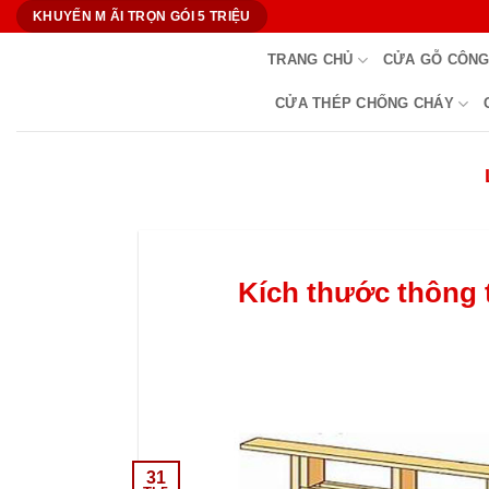
Bỏ
KHUYẾN M ÃI TRỌN GÓI 5 TRIỆU
qua
TRANG CHỦ
CỬA GỖ CÔNG
nội
dung
CỬA THÉP CHỐNG CHÁY
Kích thước thông 
31