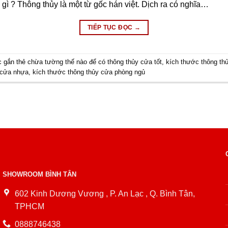
 gì ? Thông thủy là một từ gốc hán việt. Dịch ra có nghĩa…
TIẾP TỤC ĐỌC
→
 gắn thẻ
chừa tường thế nào để có thông thủy cửa tốt
,
kích thước thông th
 cửa nhựa
,
kích thước thông thủy cửa phòng ngủ
SHOWROOM BÌNH TÂN
602 Kinh Dương Vương , P. An Lạc , Q. Bình Tân,
TPHCM
0888746438