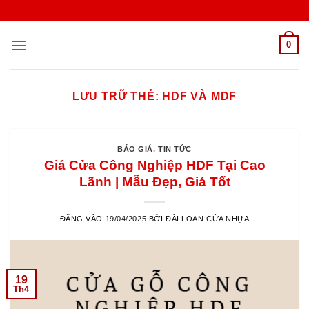
Bỏ
qua
nội
0
dung
LƯU TRỮ THẺ:
HDF VÀ MDF
BÁO GIÁ
,
TIN TỨC
Giá Cửa Công Nghiệp HDF Tại Cao
Lãnh | Mẫu Đẹp, Giá Tốt
ĐĂNG VÀO
19/04/2025
BỞI
ĐÀI LOAN CỬA NHỰA
19
Th4