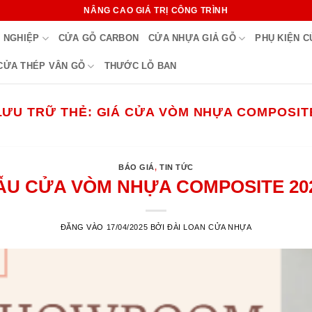
NÂNG CAO GIÁ TRỊ CÔNG TRÌNH
 NGHIỆP
CỬA GỖ CARBON
CỬA NHỰA GIẢ GỖ
PHỤ KIỆN 
CỬA THÉP VÂN GỖ
THƯỚC LỖ BAN
LƯU TRỮ THẺ:
GIÁ CỬA VÒM NHỰA COMPOSIT
BÁO GIÁ
,
TIN TỨC
ẪU CỬA VÒM NHỰA COMPOSITE 202
ĐĂNG VÀO
17/04/2025
BỞI
ĐÀI LOAN CỬA NHỰA