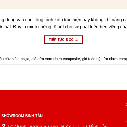
dụng vào các công trình kiến trúc hiện nay không chỉ nâng ca
nội thất. Đây là minh chứng rõ nét cho sự phát triển bền vững 
TIẾP TỤC ĐỌC
→
ẫu cửa vòm nhựa
,
giá cửa vòm nhựa composite
,
giá toàn bộ cửa nhựa comp
SHOWROOM BÌNH TÂN
602 Kinh Dương Vương , P. An Lạc , Q. Bình Tân,