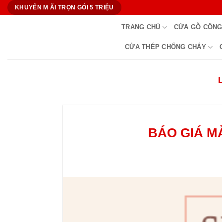
Bỏ
KHUYẾN M ÃI TRỌN GÓI 5 TRIỆU
qua
TRANG CHỦ
CỬA GỖ CÔNG
nội
dung
CỬA THÉP CHỐNG CHÁY
BÁO GIÁ M