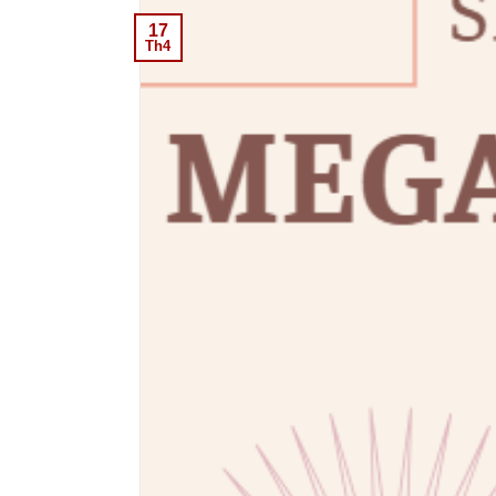
17
Th4