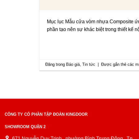
Mục lục Mẫu cửa vòm nhựa Composite ứng 
phần tạo nên sự khác biệt trong thiết kế 
Đăng trong
Báo giá
,
Tin tức
|
Được gắn thẻ
các m
CÔNG TY CỔ PHẦN TẬP ĐOÀN KINGDOOR
SHOWROOM QUẬN 2
671 Nguyễn Duy Trinh , phường Bình Trưng Đông , Tp