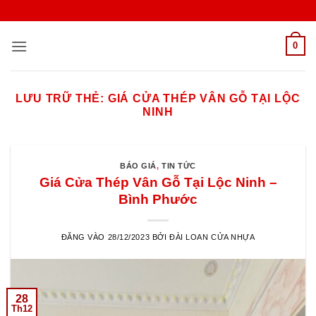
Bỏ
qua
nội
0
dung
LƯU TRỮ THẺ:
GIÁ CỬA THÉP VÂN GỖ TẠI LỘC
NINH
BÁO GIÁ
,
TIN TỨC
Giá Cửa Thép Vân Gỗ Tại Lộc Ninh –
Bình Phước
ĐĂNG VÀO
28/12/2023
BỞI
ĐÀI LOAN CỬA NHỰA
28
Th12