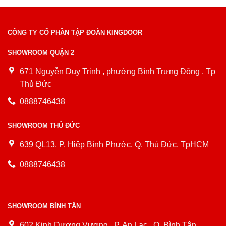
CÔNG TY CỔ PHẦN TẬP ĐOÀN KINGDOOR
SHOWROOM QUẬN 2
671 Nguyễn Duy Trinh , phường Bình Trưng Đông , Tp
Thủ Đức
0888746438
SHOWROOM THỦ ĐỨC
639 QL13, P. Hiệp Bình Phước, Q. Thủ Đức, TpHCM
0888746438
SHOWROOM BÌNH TÂN
602 Kinh Dương Vương , P. An Lạc , Q. Bình Tân,