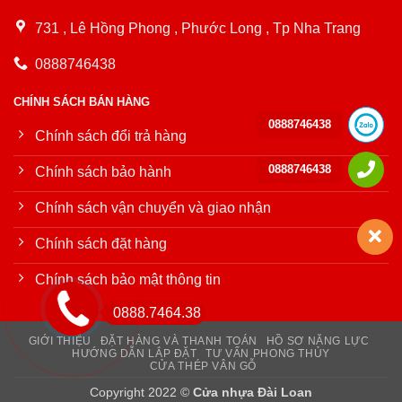
731 , Lê Hồng Phong , Phước Long , Tp Nha Trang
0888746438
CHÍNH SÁCH BÁN HÀNG
0888746438
Chính sách đổi trả hàng
0888746438
Chính sách bảo hành
Chính sách vận chuyển và giao nhận
Chính sách đặt hàng
Chính sách bảo mật thông tin
0888.7464.38
GIỚI THIỆU
ĐẶT HÀNG VÀ THANH TOÁN
HỒ SƠ NĂNG LỰC
HƯỚNG DẪN LẮP ĐẶT
TƯ VẤN PHONG THỦY
CỬA THÉP VÂN GỖ
Copyright 2022 ©
Cửa nhựa Đài Loan