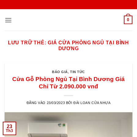
Bỏ
qua
nội
0
dung
LƯU TRỮ THẺ:
GIÁ CỬA PHÒNG NGỦ TẠI BÌNH
DƯƠNG
BÁO GIÁ
,
TIN TỨC
Cửa Gỗ Phòng Ngủ Tại Bình Dương Giá
Chỉ Từ 2.090.000 vnđ
ĐĂNG VÀO
23/03/2023
BỞI
ĐÀI LOAN CỬA NHỰA
23
Th3