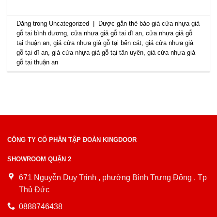
Đăng trong
Uncategorized
|
Được gắn thẻ
báo giá cửa nhựa giả
gỗ tại bình dương
,
cửa nhựa giả gỗ tại dĩ an
,
cửa nhựa giả gỗ
tại thuận an
,
giá cửa nhựa giả gỗ tại bến cát
,
giá cửa nhựa giả
gỗ tại dĩ an
,
giá cửa nhựa giả gỗ tại tân uyên
,
giá cửa nhựa giả
gỗ tại thuận an
CÔNG TY CỔ PHẦN TẬP ĐOÀN KINGDOOR
SHOWROOM QUẬN 2
671 Nguyễn Duy Trinh , phường Bình Trưng Đông , Tp
Thủ Đức
0888746438