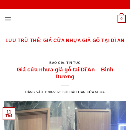
Bỏ
qua
nội
0
dung
LƯU TRỮ THẺ:
GIÁ CỬA NHỰA GIẢ GỖ TẠI DĨ AN
BÁO GIÁ
,
TIN TỨC
Giá cửa nhựa giả gỗ tại Dĩ An – Bình
Dương
ĐĂNG VÀO
11/04/2023
BỞI
ĐÀI LOAN CỬA NHỰA
11
Th4