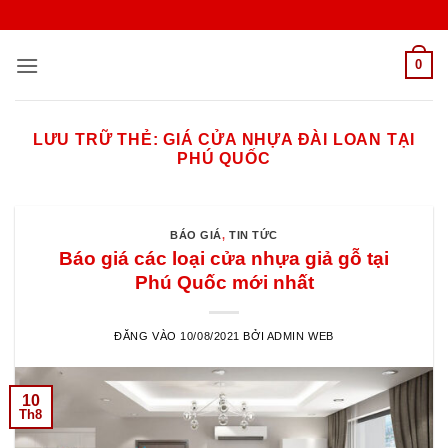
Bỏ
qua
nội
0
dung
LƯU TRỮ THẺ:
GIÁ CỬA NHỰA ĐÀI LOAN TẠI
PHÚ QUỐC
BÁO GIÁ
,
TIN TỨC
Báo giá các loại cửa nhựa giả gỗ tại
Phú Quốc mới nhất
ĐĂNG VÀO
10/08/2021
BỞI
ADMIN WEB
10
Th8