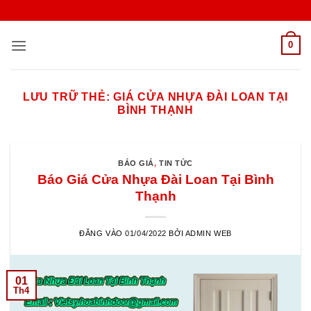
Bỏ
qua
nội
0
dung
LƯU TRỮ THẺ:
GIÁ CỬA NHỰA ĐÀI LOAN TẠI
BÌNH THẠNH
BÁO GIÁ
,
TIN TỨC
Báo Giá Cửa Nhựa Đài Loan Tại Bình
Thạnh
ĐĂNG VÀO
01/04/2022
BỞI
ADMIN WEB
01
Th4