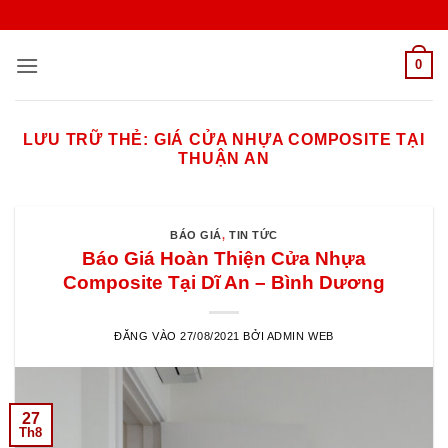
Bỏ
qua
nội
0
dung
LƯU TRỮ THẺ:
GIÁ CỬA NHỰA COMPOSITE TẠI
THUẬN AN
BÁO GIÁ
,
TIN TỨC
Báo Giá Hoàn Thiện Cửa Nhựa
Composite Tại Dĩ An – Bình Dương
ĐĂNG VÀO
27/08/2021
BỞI
ADMIN WEB
27
Th8