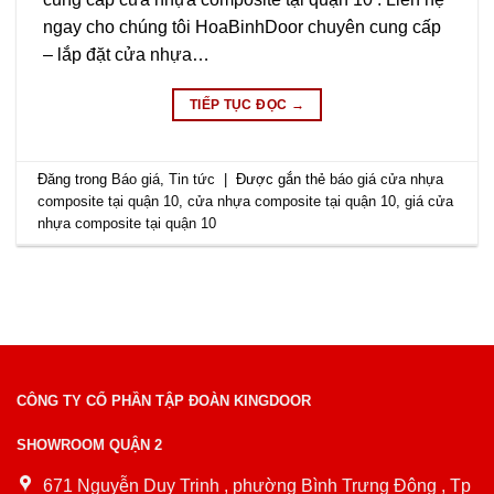
ngay cho chúng tôi HoaBinhDoor chuyên cung cấp
– lắp đặt cửa nhựa…
TIẾP TỤC ĐỌC
→
Đăng trong
Báo giá
,
Tin tức
|
Được gắn thẻ
báo giá cửa nhựa
composite tại quận 10
,
cửa nhựa composite tại quận 10
,
giá cửa
nhựa composite tại quận 10
CÔNG TY CỔ PHẦN TẬP ĐOÀN KINGDOOR
SHOWROOM QUẬN 2
671 Nguyễn Duy Trinh , phường Bình Trưng Đông , Tp