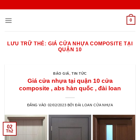
Bỏ
qua
nội
0
dung
LƯU TRỮ THẺ:
GIÁ CỬA NHỰA COMPOSITE TẠI
QUẬN 10
BÁO GIÁ
,
TIN TỨC
Giá cửa nhựa tại quận 10 cửa
composite , abs hàn quốc , đài loan
ĐĂNG VÀO
02/02/2023
BỞI
ĐÀI LOAN CỬA NHỰA
02
Th2