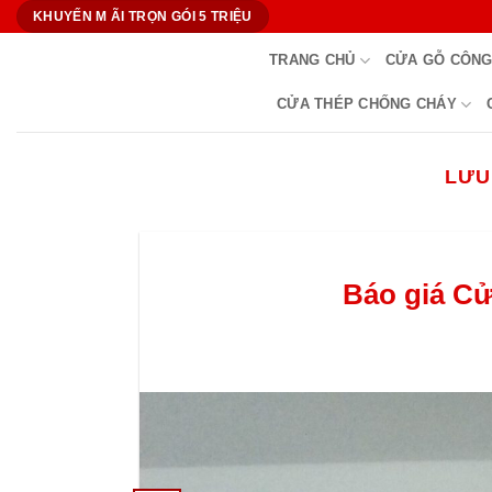
Bỏ
KHUYẾN M ÃI TRỌN GÓI 5 TRIỆU
qua
TRANG CHỦ
CỬA GỖ CÔNG
nội
dung
CỬA THÉP CHỐNG CHÁY
LƯU
Báo giá Cử