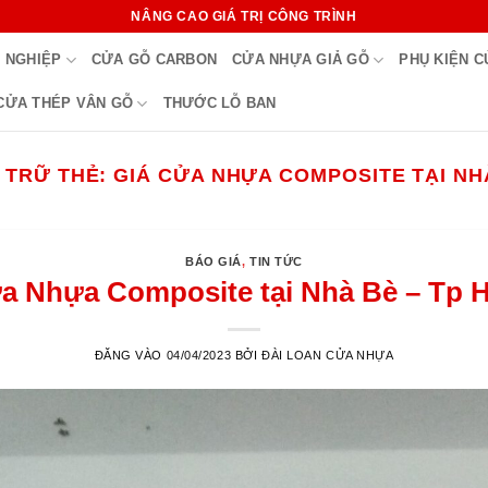
NÂNG CAO GIÁ TRỊ CÔNG TRÌNH
 NGHIỆP
CỬA GỖ CARBON
CỬA NHỰA GIẢ GỖ
PHỤ KIỆN 
CỬA THÉP VÂN GỖ
THƯỚC LỖ BAN
 TRỮ THẺ:
GIÁ CỬA NHỰA COMPOSITE TẠI NH
BÁO GIÁ
,
TIN TỨC
a Nhựa Composite tại Nhà Bè – Tp 
ĐĂNG VÀO
04/04/2023
BỞI
ĐÀI LOAN CỬA NHỰA