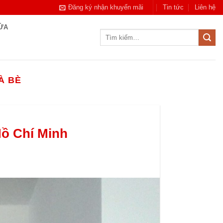
Đăng ký nhận khuyến mãi
Tin tức
Liên hệ
CỬA
Tìm
kiếm:
À BÈ
Hồ Chí Minh