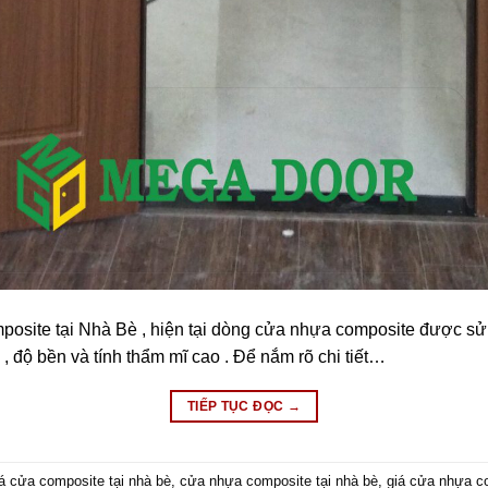
osite tại Nhà Bè , hiện tại dòng cửa nhựa composite được sử d
 , độ bền và tính thẩm mĩ cao . Để nắm rõ chi tiết…
TIẾP TỤC ĐỌC
→
á cửa composite tại nhà bè
,
cửa nhựa composite tại nhà bè
,
giá cửa nhựa co