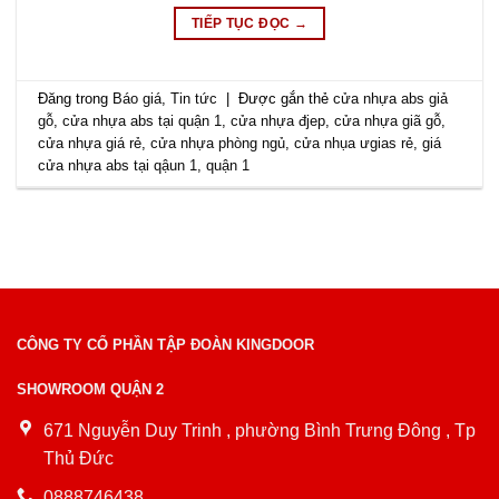
TIẾP TỤC ĐỌC
→
Đăng trong
Báo giá
,
Tin tức
|
Được gắn thẻ
cửa nhựa abs giả
gỗ
,
cửa nhựa abs tại quận 1
,
cửa nhựa đjep
,
cửa nhựa giã gỗ
,
cửa nhựa giá rẻ
,
cửa nhựa phòng ngủ
,
cửa nhụa ưgias rẻ
,
giá
cửa nhựa abs tại qậun 1
,
quận 1
CÔNG TY CỔ PHẦN TẬP ĐOÀN KINGDOOR
SHOWROOM QUẬN 2
671 Nguyễn Duy Trinh , phường Bình Trưng Đông , Tp
Thủ Đức
0888746438