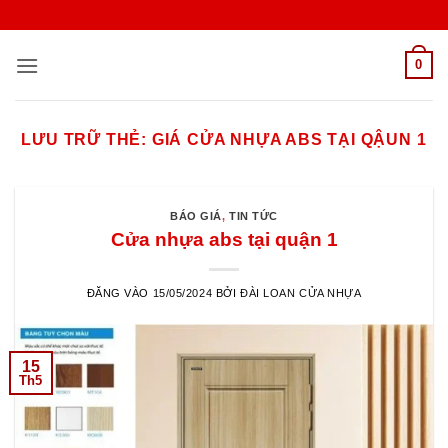
Bỏ
qua
nội
0
dung
LƯU TRỮ THẺ:
GIÁ CỬA NHỰA ABS TẠI QẬUN 1
BÁO GIÁ
,
TIN TỨC
Cửa nhựa abs tại quận 1
ĐĂNG VÀO
15/05/2024
BỞI
ĐÀI LOAN CỬA NHỰA
15
Th5