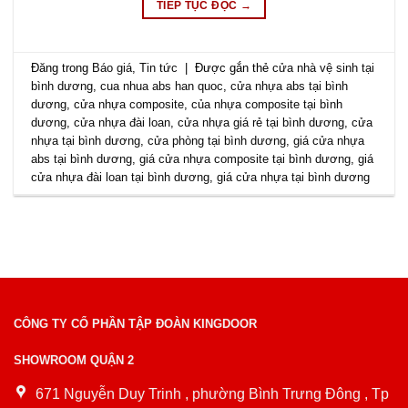
TIẾP TỤC ĐỌC
→
Đăng trong
Báo giá
,
Tin tức
|
Được gắn thẻ
cửa nhà vệ sinh tại
bình dương
,
cua nhua abs han quoc
,
cửa nhựa abs tại bình
dương
,
cửa nhựa composite
,
của nhựa composite tại bình
dương
,
cửa nhựa đài loan
,
cửa nhựa giá rẻ tại bình dương
,
cửa
nhựa tại bình dương
,
cửa phòng tại bình dương
,
giá cửa nhựa
abs tại bình dương
,
giá cửa nhựa composite tại bình dương
,
giá
cửa nhựa đài loan tại bình dương
,
giá cửa nhựa tại bình dương
CÔNG TY CỔ PHẦN TẬP ĐOÀN KINGDOOR
SHOWROOM QUẬN 2
671 Nguyễn Duy Trinh , phường Bình Trưng Đông , Tp