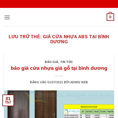
Bỏ
qua
nội
0
dung
LƯU TRỮ THẺ:
GIÁ CỬA NHỰA ABS TẠI BÌNH
DƯƠNG
BÁO GIÁ
,
TIN TỨC
báo giá cửa nhựa giả gỗ tại bình dương
ĐĂNG VÀO
01/07/2021
BỞI
ADMIN WEB
01
Th7