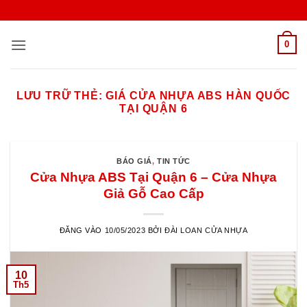
Bỏ
qua
nội
0
dung
LƯU TRỮ THẺ:
GIÁ CỬA NHỰA ABS HÀN QUỐC
TẠI QUẬN 6
BÁO GIÁ
,
TIN TỨC
Cửa Nhựa ABS Tại Quận 6 – Cửa Nhựa
Giả Gỗ Cao Cấp
ĐĂNG VÀO
10/05/2023
BỞI
ĐÀI LOAN CỬA NHỰA
10
Th5