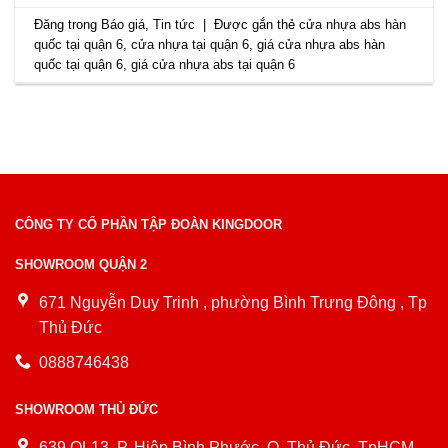
Đăng trong
Báo giá
,
Tin tức
|
Được gắn thẻ
cửa nhựa abs hàn
quốc tại quận 6
,
cửa nhựa tại quận 6
,
giá cửa nhựa abs hàn
quốc tại quận 6
,
giá cửa nhựa abs tại quận 6
CÔNG TY CỔ PHẦN TẬP ĐOÀN KINGDOOR
SHOWROOM QUẬN 2
671 Nguyễn Duy Trinh , phường Bình Trưng Đông , Tp
Thủ Đức
0888746438
SHOWROOM THỦ ĐỨC
639 QL13, P. Hiệp Bình Phước, Q. Thủ Đức, TpHCM