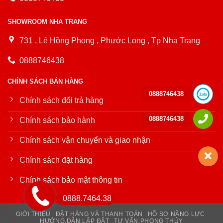
SHOWROOM NHA TRANG
731 , Lê Hồng Phong , Phước Long , Tp Nha Trang
0888746438
CHÍNH SÁCH BÁN HÀNG
0888746438
Chính sách đổi trả hàng
0888746438
Chính sách bảo hành
Chính sách vận chuyển và giao nhận
Chính sách đặt hàng
Chính sách bảo mật thông tin
0888.7464.38
GIỚI THIỆU
ĐẶT HÀNG VÀ THANH TOÁN
HỒ SƠ NĂNG LỰC
HƯỚNG DẪN LẮP ĐẶT
TƯ VẤN PHONG THỦY