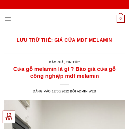
Bỏ
qua
nội
0
dung
LƯU TRỮ THẺ:
GIÁ CỬA MDF MELAMIN
BÁO GIÁ
,
TIN TỨC
Cửa gỗ melamin là gì ? Báo giá cửa gỗ
công nghiệp mdf melamin
ĐĂNG VÀO
12/03/2022
BỞI
ADMIN WEB
12
Th3