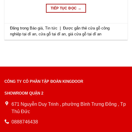
TIẾP TỤC ĐỌC
→
Đăng trong
Báo giá
,
Tin tức
|
Được gắn thẻ
cửa gỗ công
nghiệp tại dĩ an
,
cửa gỗ tại dĩ an
,
giá cửa gỗ tại dĩ an
CÔNG TY CỔ PHẦN TẬP ĐOÀN KINGDOOR
SHOWROOM QUẬN 2
671 Nguyễn Duy Trinh , phường Bình Trưng Đông , Tp
Thủ Đức
0888746438