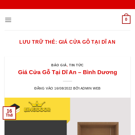
Bỏ
qua
nội
0
dung
LƯU TRỮ THẺ:
GIÁ CỬA GỖ TẠI DĨ AN
BÁO GIÁ
,
TIN TỨC
Giá Cửa Gỗ Tại Dĩ An – Bình Dương
ĐĂNG VÀO
16/08/2022
BỞI
ADMIN WEB
16
Th8