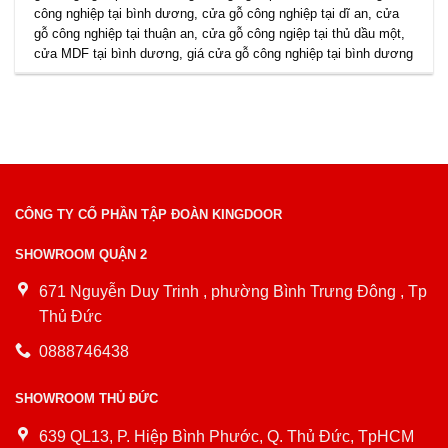
công nghiệp tại bình dương
,
cửa gỗ công nghiệp tại dĩ an
,
cửa
gỗ công nghiệp tại thuận an
,
cửa gỗ công ngiệp tại thủ dầu một
,
cửa MDF tại bình dương
,
giá cửa gỗ công nghiệp tại bình dương
CÔNG TY CỔ PHẦN TẬP ĐOÀN KINGDOOR
SHOWROOM QUẬN 2
671 Nguyễn Duy Trinh , phường Bình Trưng Đông , Tp
Thủ Đức
0888746438
SHOWROOM THỦ ĐỨC
639 QL13, P. Hiệp Bình Phước, Q. Thủ Đức, TpHCM