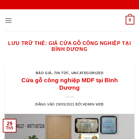
Bỏ
qua
nội
0
dung
LƯU TRỮ THẺ:
GIÁ CỬA GỖ CÔNG NGHIỆP TẠI
BÌNH DƯƠNG
BÁO GIÁ
,
TIN TỨC
,
UNCATEGORIZED
Cửa gỗ công nghiệp MDF tại Bình
Dương
ĐĂNG VÀO
29/05/2021
BỞI
ADMIN WEB
29
Th5