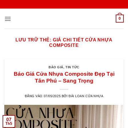
Bỏ
qua
nội
0
dung
LƯU TRỮ THẺ:
GIÁ CHI TIẾT CỬA NHỰA
COMPOSITE
BÁO GIÁ
,
TIN TỨC
Báo Giá Cửa Nhựa Composite Đẹp Tại
Tân Phú – Sang Trọng
ĐĂNG VÀO
07/05/2025
BỞI
ĐÀI LOAN CỬA NHỰA
07
Th5