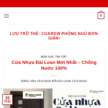
Bỏ
qua
nội
0
dung
LƯU TRỮ THẺ:
CUAREW PHÒNG NGỦ ĐƠN
GIẢN\
BÁO GIÁ
,
TIN TỨC
Cửa Nhựa Đài Loan Mới Nhất – Chống
Nước 100%
ĐĂNG VÀO
25/11/2025
BỞI
ĐÀI LOAN CỬA NHỰA
25
Th11