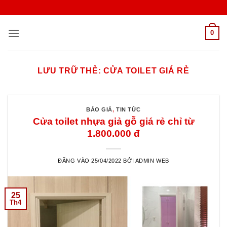
Bỏ
qua
nội
0
dung
LƯU TRỮ THẺ:
CỬA TOILET GIÁ RẺ
BÁO GIÁ
,
TIN TỨC
Cửa toilet nhựa giả gỗ giá rẻ chỉ từ
1.800.000 đ
ĐĂNG VÀO
25/04/2022
BỞI
ADMIN WEB
25
Th4