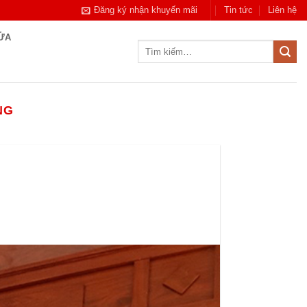
Đăng ký nhận khuyến mãi
Tin tức
Liên hệ
CỬA
Tìm
kiếm:
NG
g