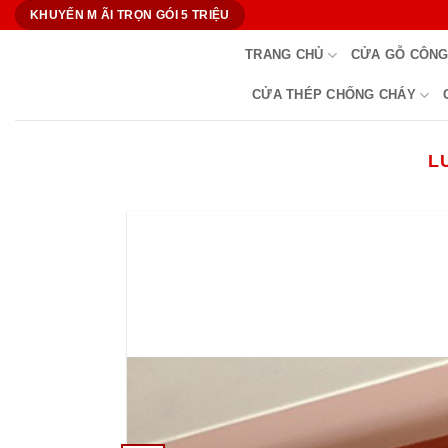
Bỏ
KHUYẾN M ÃI TRỌN GÓI 5 TRIỆU
qua
TRANG CHỦ
CỬA GỖ CÔNG
nội
dung
CỬA THÉP CHỐNG CHÁY
L