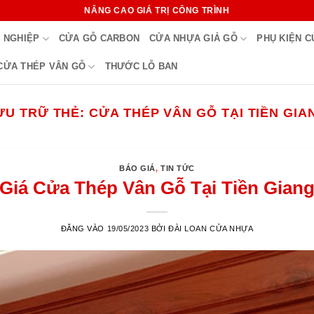
NÂNG CAO GIÁ TRỊ CÔNG TRÌNH
 NGHIỆP
CỬA GỖ CARBON
CỬA NHỰA GIẢ GỖ
PHỤ KIỆN 
CỬA THÉP VÂN GỖ
THƯỚC LỖ BAN
ƯU TRỮ THẺ:
CỬA THÉP VÂN GỖ TẠI TIỀN GIA
BÁO GIÁ
,
TIN TỨC
Giá Cửa Thép Vân Gỗ Tại Tiền Gian
ĐĂNG VÀO
19/05/2023
BỞI
ĐÀI LOAN CỬA NHỰA