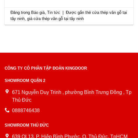
Đăng trong
Báo giá
,
Tin tức
|
Được gắn thẻ
cửa thép vân gỗ tại
tây ninh
,
giá cửa thép vân gỗ tại tây ninh
CÔNG TY CỔ PHẦN TẬP ĐOÀN KINGDOOR
SHOWROOM QUẬN 2
671 Nguyễn Duy Trinh , phường Bình Trưng Đông , Tp
Thủ Đức
0888746438
SHOWROOM THỦ ĐỨC
639 QL13, P. Hiệp Bình Phước, Q. Thủ Đức, TpHCM