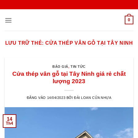
Bỏ
qua
nội
0
dung
LƯU TRỮ THẺ:
CỬA THÉP VÂN GỖ TẠI TÂY NINH
BÁO GIÁ
,
TIN TỨC
Cửa thép vân gỗ tại Tây Ninh giá rẻ chất
lượng 2023
ĐĂNG VÀO
14/04/2023
BỞI
ĐÀI LOAN CỬA NHỰA
14
Th4