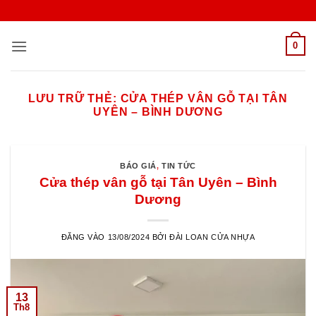
Bỏ
qua
nội
0
dung
LƯU TRỮ THẺ:
CỬA THÉP VÂN GỖ TẠI TÂN
UYÊN – BÌNH DƯƠNG
BÁO GIÁ
,
TIN TỨC
Cửa thép vân gỗ tại Tân Uyên – Bình
Dương
ĐĂNG VÀO
13/08/2024
BỞI
ĐÀI LOAN CỬA NHỰA
13
Th8