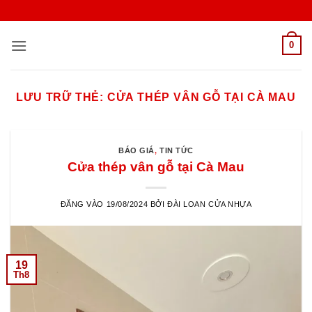
Bỏ
qua
nội
0
dung
LƯU TRỮ THẺ:
CỬA THÉP VÂN GỖ TẠI CÀ MAU
BÁO GIÁ
,
TIN TỨC
Cửa thép vân gỗ tại Cà Mau
ĐĂNG VÀO
19/08/2024
BỞI
ĐÀI LOAN CỬA NHỰA
19
Th8