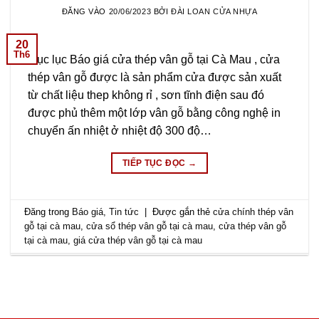
ĐĂNG VÀO
20/06/2023
BỞI
ĐÀI LOAN CỬA NHỰA
20
Th6
Mục lục Báo giá cửa thép vân gỗ tại Cà Mau , cửa
thép vân gỗ được là sản phẩm cửa được sản xuất
từ chất liệu thep không rỉ , sơn tĩnh điện sau đó
được phủ thêm một lớp vân gỗ bằng công nghệ in
chuyển ấn nhiệt ở nhiệt độ 300 độ…
TIẾP TỤC ĐỌC
→
Đăng trong
Báo giá
,
Tin tức
|
Được gắn thẻ
cửa chính thép vân
gỗ tại cà mau
,
cửa sổ thép vân gỗ tại cà mau
,
cửa thép vân gỗ
tại cà mau
,
giá cửa thép vân gỗ tại cà mau