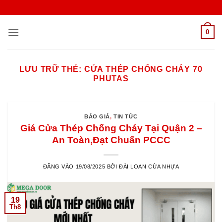
Bỏ
qua
nội
0
dung
LƯU TRỮ THẺ:
CỬA THÉP CHỐNG CHÁY 70
PHUTAS
BÁO GIÁ
,
TIN TỨC
Giá Cửa Thép Chống Cháy Tại Quận 2 –
An Toàn,Đạt Chuẩn PCCC
ĐĂNG VÀO
19/08/2025
BỞI
ĐÀI LOAN CỬA NHỰA
19
Th8