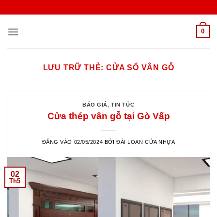
Bỏ
qua
nội
0
dung
LƯU TRỮ THẺ:
CỬA SỔ VÂN GỖ
BÁO GIÁ
,
TIN TỨC
Cửa thép vân gỗ tại Gò Vấp
ĐĂNG VÀO
02/05/2024
BỞI
ĐÀI LOAN CỬA NHỰA
02
Th5