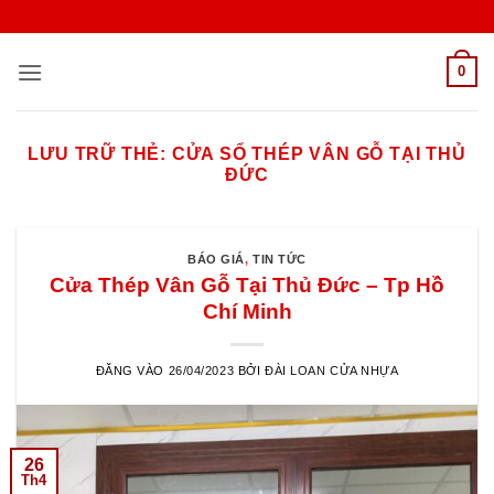
Bỏ
qua
nội
0
dung
LƯU TRỮ THẺ:
CỬA SỔ THÉP VÂN GỖ TẠI THỦ
ĐỨC
BÁO GIÁ
,
TIN TỨC
Cửa Thép Vân Gỗ Tại Thủ Đức – Tp Hồ
Chí Minh
ĐĂNG VÀO
26/04/2023
BỞI
ĐÀI LOAN CỬA NHỰA
26
Th4