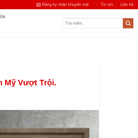
Đăng ký nhận khuyến mãi
Tin tức
Liên hệ
CỬA
Tìm
kiếm:
 Mỹ Vượt Trội.