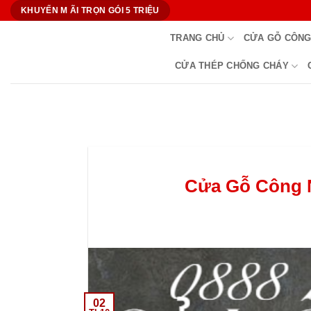
Bỏ
KHUYẾN M ÃI TRỌN GÓI 5 TRIỆU
qua
TRANG CHỦ
CỬA GỖ CÔNG
nội
dung
CỬA THÉP CHỐNG CHÁY
Cửa Gỗ Công N
02