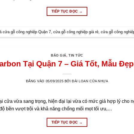
TIẾP TỤC ĐỌC
→
iá cửa gỗ công nghiệp Quận 7
,
cửa gỗ công nghiệp giá rẻ
,
cửa gỗ công nghi
BÁO GIÁ
,
TIN TỨC
rbon Tại Quận 7 – Giá Tốt, Mẫu Đẹp,
ĐĂNG VÀO
05/09/2025
BỞI
ĐÀI LOAN CỬA NHỰA
ại cửa vừa sang trọng, hiện đại lại vừa có mức giá hợp lý cho
ế, độ bền vượt trội và khả năng chống mối mọt tối ưu,…
TIẾP TỤC ĐỌC
→