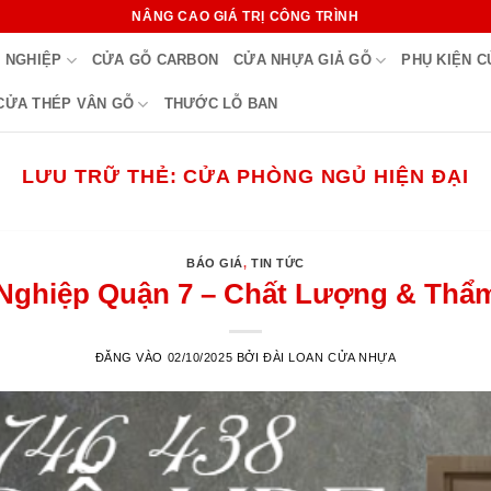
NÂNG CAO GIÁ TRỊ CÔNG TRÌNH
 NGHIỆP
CỬA GỖ CARBON
CỬA NHỰA GIẢ GỖ
PHỤ KIỆN 
CỬA THÉP VÂN GỖ
THƯỚC LỖ BAN
LƯU TRỮ THẺ:
CỬA PHÒNG NGỦ HIỆN ĐẠI
BÁO GIÁ
,
TIN TỨC
ghiệp Quận 7 – Chất Lượng & Thẩm
ĐĂNG VÀO
02/10/2025
BỞI
ĐÀI LOAN CỬA NHỰA