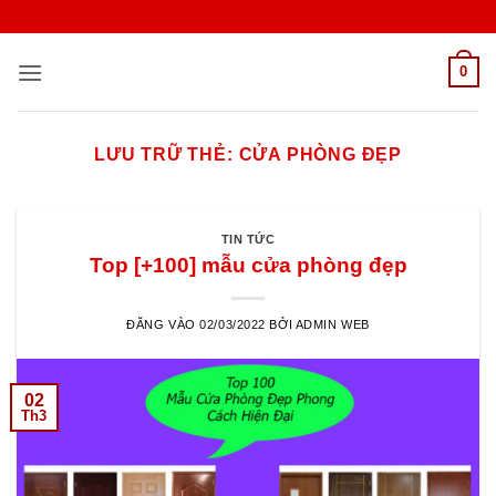
Bỏ
qua
nội
0
dung
LƯU TRỮ THẺ:
CỬA PHÒNG ĐẸP
TIN TỨC
Top [+100] mẫu cửa phòng đẹp
ĐĂNG VÀO
02/03/2022
BỞI
ADMIN WEB
02
Th3