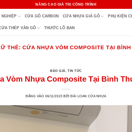
NÂNG CAO GIÁ TRỊ CÔNG TRÌNH
 NGHIỆP
CỬA GỖ CARBON
CỬA NHỰA GIẢ GỖ
PHỤ KIỆN 
CỬA THÉP VÂN GỖ
THƯỚC LỖ BAN
RỮ THẺ:
CỬA NHỰA VÒM COMPOSITE TẠI BÌNH
BÁO GIÁ
,
TIN TỨC
a Vòm Nhựa Composite Tại Bình Th
ĐĂNG VÀO
06/11/2023
BỞI
ĐÀI LOAN CỬA NHỰA