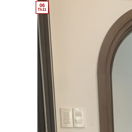
06
Th11