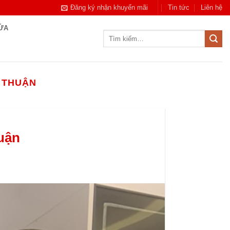
Đăng ký nhận khuyến mãi
Tin tức
Liên hệ
CỬA
Tìm
kiếm:
 THUẬN
uận