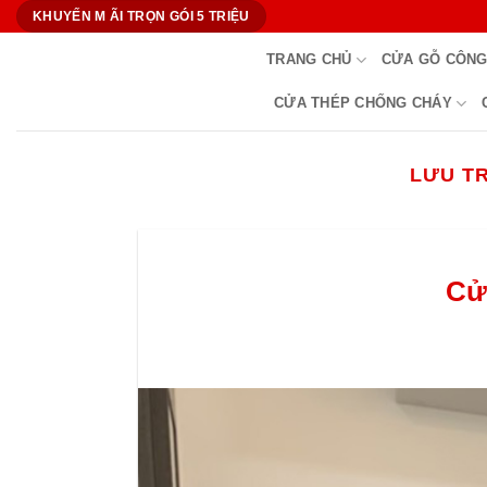
Bỏ
KHUYẾN M ÃI TRỌN GÓI 5 TRIỆU
qua
TRANG CHỦ
CỬA GỖ CÔNG
nội
dung
CỬA THÉP CHỐNG CHÁY
LƯU T
Cử