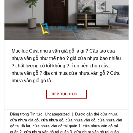
Mục lục Cửa nhựa vân giả gỗ là gì ? Cấu tạo của
nhựa vân gỗ như thế nào ? giá cửa nhựa bao nhiêu
? chất lượng có tốt không ? lí do nên chọn cửa
nhựa vân gỗ ? địa chỉ mua cửa nhựa vân gỗ ? Cửa
nhựa vân giả gỗ là…
TIẾP TỤC ĐỌC
→
Đăng trong
Tin tức
,
Uncategorized
|
Được gắn thẻ
cửa nhựa
,
cửa nhựa giã gỗ
,
cửa nhựa gỗ
,
cửa nhựa vân gỗ
,
cửa nhựa vân
gỗ tại đà lạt
,
cửa nhựa vân gỗ tại quận 1
,
cửa nhựa vân gỗ tại
quận 2
,
cửa nhựa vân gỗ tại quận 3
,
cửa nhựa vân gỗ tại quận