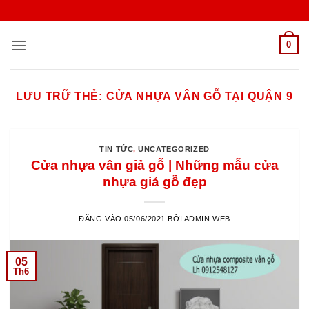
Bỏ
qua
nội
0
dung
LƯU TRỮ THẺ:
CỬA NHỰA VÂN GỖ TẠI QUẬN 9
TIN TỨC
,
UNCATEGORIZED
Cửa nhựa vân giả gỗ | Những mẫu cửa
nhựa giả gỗ đẹp
ĐĂNG VÀO
05/06/2021
BỞI
ADMIN WEB
05
Th6