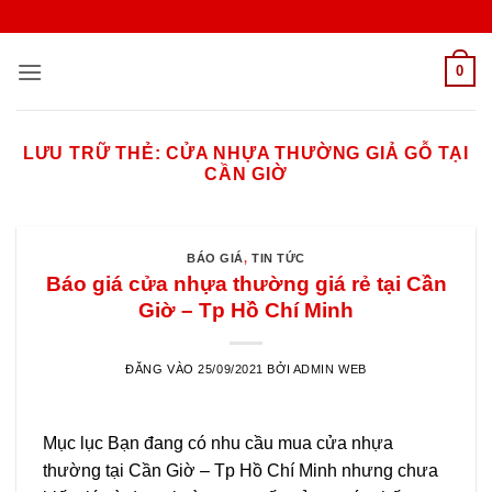
Bỏ
qua
nội
0
dung
LƯU TRỮ THẺ:
CỬA NHỰA THƯỜNG GIẢ GỖ TẠI
CẦN GIỜ
BÁO GIÁ
,
TIN TỨC
Báo giá cửa nhựa thường giá rẻ tại Cần
Giờ – Tp Hồ Chí Minh
ĐĂNG VÀO
25/09/2021
BỞI
ADMIN WEB
Mục lục Bạn đang có nhu cầu mua cửa nhựa
thường tại Cần Giờ – Tp Hồ Chí Minh nhưng chưa