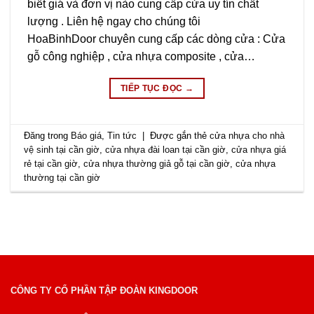
biết giá và đơn vị nào cung cấp cửa uy tín chất
lượng . Liên hệ ngay cho chúng tôi
HoaBinhDoor chuyên cung cấp các dòng cửa : Cửa
gỗ công nghiệp , cửa nhựa composite , cửa…
TIẾP TỤC ĐỌC
→
Đăng trong
Báo giá
,
Tin tức
|
Được gắn thẻ
cửa nhựa cho nhà
vệ sinh tại cần giờ
,
cửa nhựa đài loan tại cần giờ
,
cửa nhựa giá
rẻ tại cần giờ
,
cửa nhựa thường giả gỗ tại cần giờ
,
cửa nhựa
thường tại cần giờ
CÔNG TY CỔ PHẦN TẬP ĐOÀN KINGDOOR