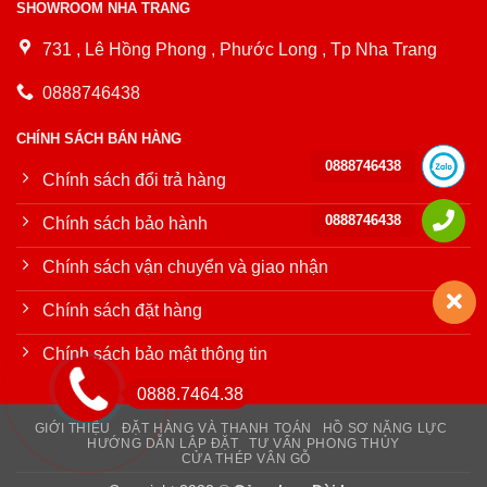
SHOWROOM NHA TRANG
731 , Lê Hồng Phong , Phước Long , Tp Nha Trang
0888746438
CHÍNH SÁCH BÁN HÀNG
0888746438
Chính sách đổi trả hàng
0888746438
Chính sách bảo hành
Chính sách vận chuyển và giao nhận
Chính sách đặt hàng
Chính sách bảo mật thông tin
0888.7464.38
GIỚI THIỆU
ĐẶT HÀNG VÀ THANH TOÁN
HỒ SƠ NĂNG LỰC
HƯỚNG DẪN LẮP ĐẶT
TƯ VẤN PHONG THỦY
CỬA THÉP VÂN GỖ