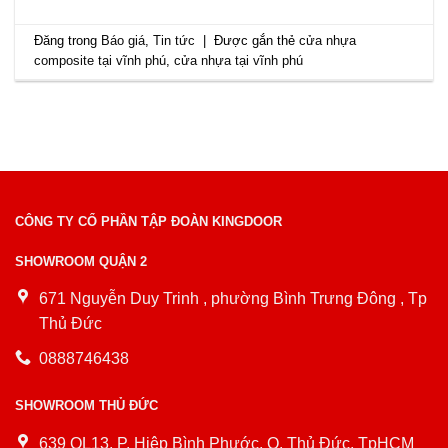
Đăng trong
Báo giá
,
Tin tức
|
Được gắn thẻ
cửa nhựa
composite tại vĩnh phú
,
cửa nhựa tại vĩnh phú
CÔNG TY CỔ PHẦN TẬP ĐOÀN KINGDOOR
SHOWROOM QUẬN 2
671 Nguyễn Duy Trinh , phường Bình Trưng Đông , Tp
Thủ Đức
0888746438
SHOWROOM THỦ ĐỨC
639 QL13, P. Hiệp Bình Phước, Q. Thủ Đức, TpHCM