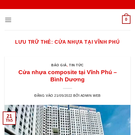
Bỏ
qua
nội
0
dung
LƯU TRỮ THẺ:
CỬA NHỰA TẠI VĨNH PHÚ
BÁO GIÁ
,
TIN TỨC
Cửa nhựa composite tại Vĩnh Phú –
Bình Dương
ĐĂNG VÀO
21/05/2022
BỞI
ADMIN WEB
21
Th5