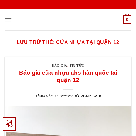
Bỏ
qua
nội
0
dung
LƯU TRỮ THẺ:
CỬA NHỰA TẠI QUẬN 12
BÁO GIÁ
,
TIN TỨC
Báo giá cửa nhựa abs hàn quốc tại
quận 12
ĐĂNG VÀO
14/02/2022
BỞI
ADMIN WEB
14
Th2