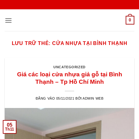
Bỏ
qua
nội
0
dung
LƯU TRỮ THẺ:
CỬA NHỰA TẠI BÌNH THẠNH
UNCATEGORIZED
Giá các loại cửa nhựa giả gỗ tại Bình
Thạnh – Tp Hồ Chí Minh
ĐĂNG VÀO
05/11/2021
BỞI
ADMIN WEB
05
Th11