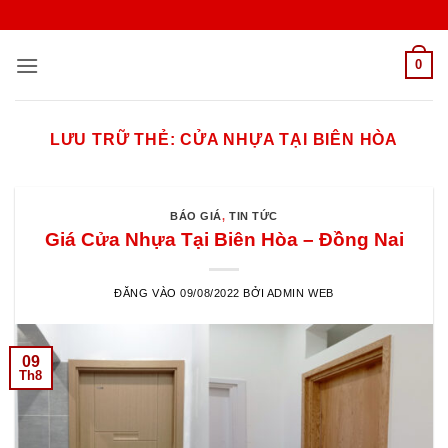
Bỏ
qua
nội
0
dung
LƯU TRỮ THẺ:
CỬA NHỰA TẠI BIÊN HÒA
BÁO GIÁ
,
TIN TỨC
Giá Cửa Nhựa Tại Biên Hòa – Đồng Nai
ĐĂNG VÀO
09/08/2022
BỞI
ADMIN WEB
09
Th8