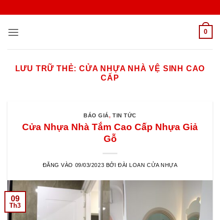
Bỏ
qua
nội
0
dung
LƯU TRỮ THẺ:
CỬA NHỰA NHÀ VỆ SINH CAO
CẤP
BÁO GIÁ
,
TIN TỨC
Cửa Nhựa Nhà Tắm Cao Cấp Nhựa Giả
Gỗ
ĐĂNG VÀO
09/03/2023
BỞI
ĐÀI LOAN CỬA NHỰA
09
Th3