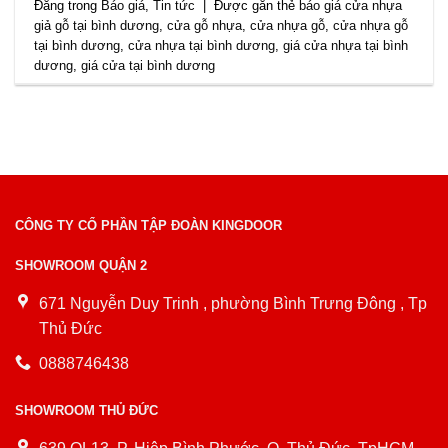
Đăng trong
Báo giá
,
Tin tức
|
Được gắn thẻ
báo giá cửa nhựa
giả gỗ tại bình dương
,
cửa gỗ nhựa
,
cửa nhựa gỗ
,
cửa nhựa gỗ
tại bình dương
,
cửa nhựa tại bình dương
,
giá cửa nhựa tại bình
dương
,
giá cửa tại bình dương
CÔNG TY CỔ PHẦN TẬP ĐOÀN KINGDOOR
SHOWROOM QUẬN 2
671 Nguyễn Duy Trinh , phường Bình Trưng Đông , Tp
Thủ Đức
0888746438
SHOWROOM THỦ ĐỨC