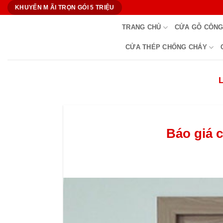
Bỏ
KHUYẾN M ÃI TRỌN GÓI 5 TRIỆU
qua
TRANG CHỦ
CỬA GỖ CÔNG
nội
dung
CỬA THÉP CHỐNG CHÁY
Báo giá 