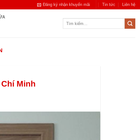
Đăng ký nhận khuyến mãi
Tin tức
Liên hệ
CỬA
Tìm
kiếm:
N
 Chí Minh