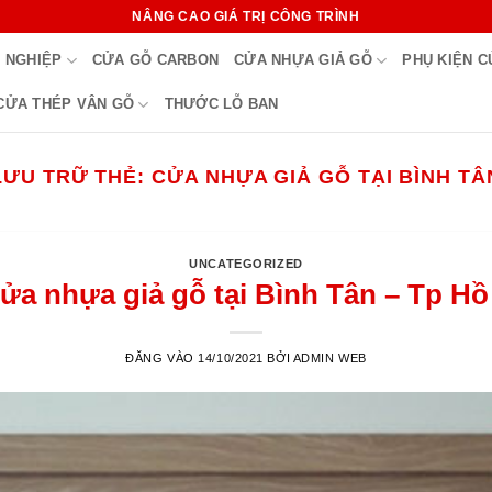
NÂNG CAO GIÁ TRỊ CÔNG TRÌNH
 NGHIỆP
CỬA GỖ CARBON
CỬA NHỰA GIẢ GỖ
PHỤ KIỆN 
CỬA THÉP VÂN GỖ
THƯỚC LỖ BAN
LƯU TRỮ THẺ:
CỬA NHỰA GIẢ GỖ TẠI BÌNH TÂ
UNCATEGORIZED
cửa nhựa giả gỗ tại Bình Tân – Tp Hồ
ĐĂNG VÀO
14/10/2021
BỞI
ADMIN WEB