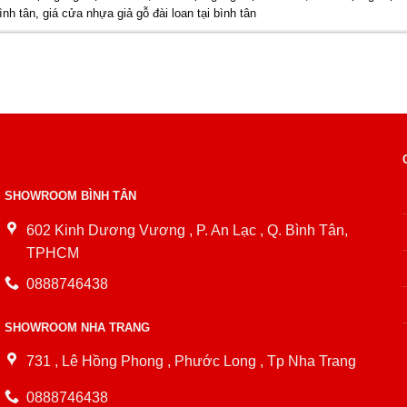
ình tân
,
giá cửa nhựa giả gỗ đài loan tại bình tân
SHOWROOM BÌNH TÂN
602 Kinh Dương Vương , P. An Lạc , Q. Bình Tân,
TPHCM
0888746438
SHOWROOM NHA TRANG
731 , Lê Hồng Phong , Phước Long , Tp Nha Trang
0888746438