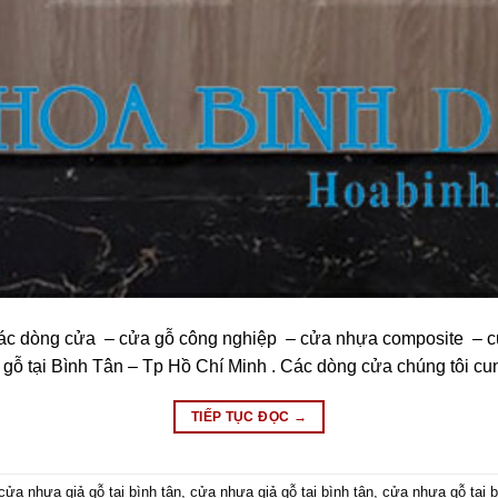
ác dòng cửa – cửa gỗ công nghiệp – cửa nhựa composite – cử
gỗ tại Bình Tân – Tp Hồ Chí Minh . Các dòng cửa chúng tôi cu
TIẾP TỤC ĐỌC
→
cửa nhựa giả gỗ tại bình tân
,
cửa nhựa giả gỗ tại bình tân
,
cửa nhựa gỗ tại b