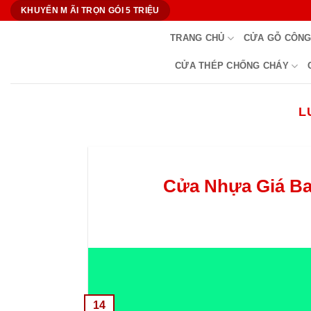
Bỏ
KHUYẾN M ÃI TRỌN GÓI 5 TRIỆU
qua
TRANG CHỦ
CỬA GỖ CÔNG
nội
dung
CỬA THÉP CHỐNG CHÁY
L
Cửa Nhựa Giá Ba
14