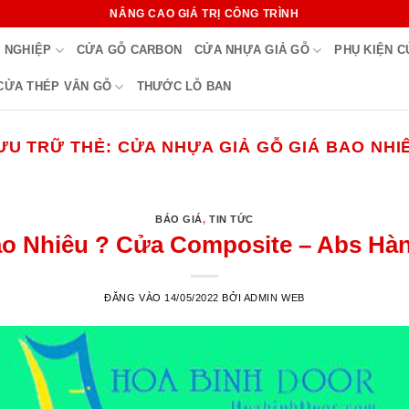
NÂNG CAO GIÁ TRỊ CÔNG TRÌNH
 NGHIỆP
CỬA GỖ CARBON
CỬA NHỰA GIẢ GỖ
PHỤ KIỆN 
CỬA THÉP VÂN GỖ
THƯỚC LỖ BAN
ƯU TRỮ THẺ:
CỬA NHỰA GIẢ GỖ GIÁ BAO NHI
BÁO GIÁ
,
TIN TỨC
o Nhiêu ? Cửa Composite – Abs Hàn
ĐĂNG VÀO
14/05/2022
BỞI
ADMIN WEB