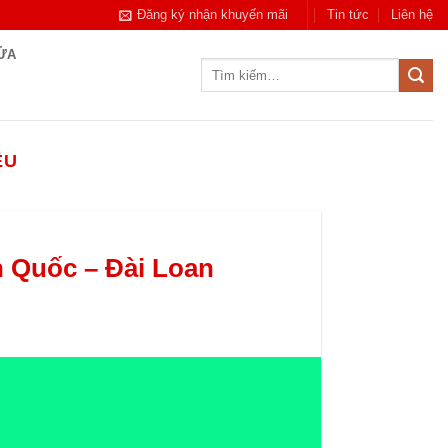
Đăng ký nhận khuyến mãi
Tin tức
Liên hệ
CỬA
Tìm
kiếm:
ÊU
 Quốc – Đài Loan