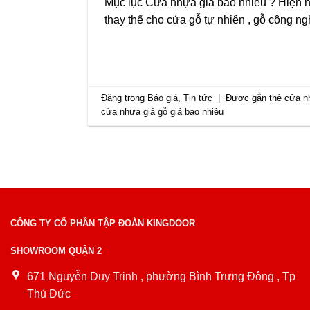
Mục lục Cửa nhựa giá bao nhiêu ? Hiện 
thay thế cho cửa gỗ tự nhiên , gỗ công 
Đăng trong
Báo giá
,
Tin tức
|
Được gắn thẻ
cửa n
cửa nhựa giả gỗ giá bao nhiêu
CÔNG TY CỔ PHẦN TẬP ĐOÀN KINGDOOR
SHOWROOM QUẬN 2
671 Nguyễn Duy Trinh , phường Bình Trưng Đông , Tp
Thủ Đức