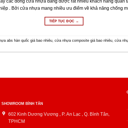
nay các dòng cửa nhựa đang được rất nhiều khách hàng quan 
nghiệp . Bởi cửa nhựa mang nhiều ưu điểm về khả năng chống 
TIẾP TỤC ĐỌC
→
hựa abs hàn quốc giá bao nhiêu
,
cửa nhựa composite giá bao nhiêu
,
cửa nhự
SHOWROOM BÌNH TÂN
602 Kinh Dương Vương , P. An Lạc , Q. Bình Tân,
TPHCM