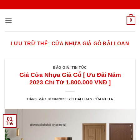
Bỏ
qua
nội
0
dung
LƯU TRỮ THẺ:
CỬA NHỰA GIẢ GỖ ĐÀI LOAN
BÁO GIÁ
,
TIN TỨC
Giá Cửa Nhựa Giả Gỗ [ Ưu Đãi Năm
2023 Chỉ Từ 1.800.000 VNĐ ]
ĐĂNG VÀO
01/06/2023
BỞI
ĐÀI LOAN CỬA NHỰA
01
Th6