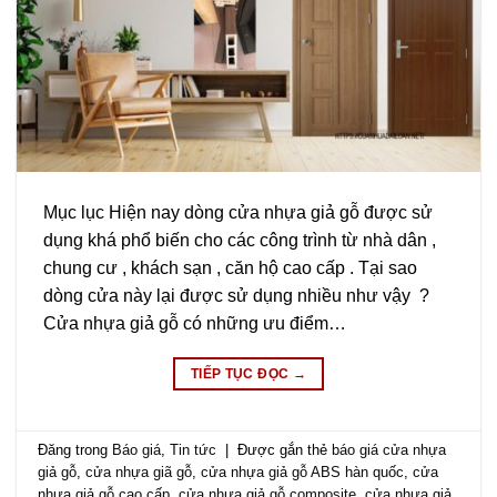
Mục lục Hiện nay dòng cửa nhựa giả gỗ được sử
dụng khá phổ biến cho các công trình từ nhà dân ,
chung cư , khách sạn , căn hộ cao cấp . Tại sao
dòng cửa này lại được sử dụng nhiều như vậy ?
Cửa nhựa giả gỗ có những ưu điểm…
TIẾP TỤC ĐỌC
→
Đăng trong
Báo giá
,
Tin tức
|
Được gắn thẻ
báo giá cửa nhựa
giả gỗ
,
cửa nhựa giã gỗ
,
cửa nhựa giả gỗ ABS hàn quốc
,
cửa
nhựa giả gỗ cao cấp
,
cửa nhựa giả gỗ composite
,
cửa nhựa giả