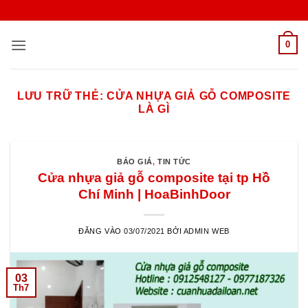
Bỏ
qua
nội
0
dung
LƯU TRỮ THẺ:
CỬA NHỰA GIẢ GỖ COMPOSITE
LÀ GÌ
BÁO GIÁ
,
TIN TỨC
Cửa nhựa giả gỗ composite tại tp Hồ
Chí Minh | HoaBinhDoor
ĐĂNG VÀO
03/07/2021
BỞI
ADMIN WEB
03
Th7