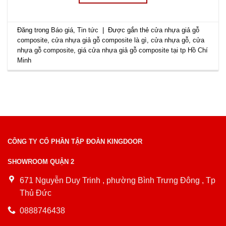
Đăng trong
Báo giá
,
Tin tức
|
Được gắn thẻ
cửa nhựa giả gỗ
composite
,
cửa nhựa giả gỗ composite là gì
,
cửa nhựa gỗ
,
cửa
nhựa gỗ composite
,
giá cửa nhựa giả gỗ composite tại tp Hồ Chí
Minh
CÔNG TY CỔ PHẦN TẬP ĐOÀN KINGDOOR
SHOWROOM QUẬN 2
671 Nguyễn Duy Trinh , phường Bình Trưng Đông , Tp
Thủ Đức
0888746438