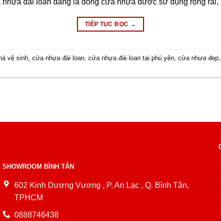
a nhựa đài loan đang là dòng cửa nhựa được sử dụng rộng rãi,
TIẾP TỤC ĐỌC
→
hà vệ sinh
,
cửa nhựa đài loan
,
cửa nhựa đài loan tại phú yên
,
cửa nhựa đẹp
SHOWROOM BÌNH TÂN
602 Kinh Dương Vương , P. An Lạc , Q. Bình Tân,
TPHCM
0888746438