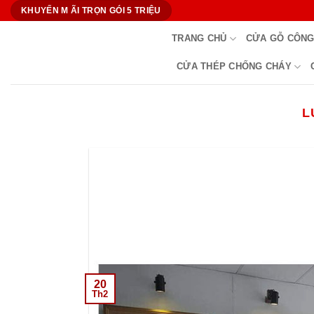
Bỏ
KHUYẾN M ÃI TRỌN GÓI 5 TRIỆU
qua
TRANG CHỦ
CỬA GỖ CÔNG
nội
dung
CỬA THÉP CHỐNG CHÁY
L
20
Th2