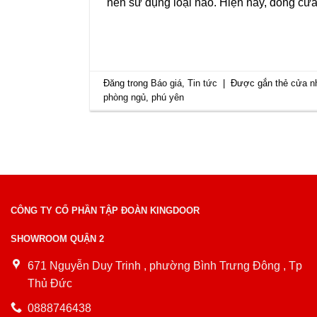
nên sử dụng loại nào. Hiện nay, dòng cử
Đăng trong
Báo giá
,
Tin tức
|
Được gắn thẻ
cửa n
phòng ngủ
,
phú yên
CÔNG TY CỔ PHẦN TẬP ĐOÀN KINGDOOR
SHOWROOM QUẬN 2
671 Nguyễn Duy Trinh , phường Bình Trưng Đông , Tp
Thủ Đức
0888746438