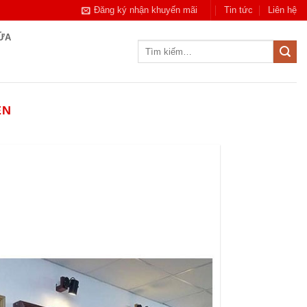
Đăng ký nhận khuyến mãi
Tin tức
Liên hệ
CỬA
Tìm
kiếm:
ÊN