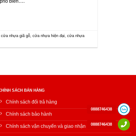
 phổ biến….
,
cửa nhựa giã gỗ
,
cửa nhựa hiện đại
,
cửa nhựa
CHÍNH SÁCH BÁN HÀNG
Chính sách đổi trả hàng
0888746438
Chính sách bảo hành
0888746438
Chính sách vận chuyển và giao nhận