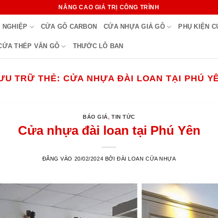
NÂNG CAO GIÁ TRỊ CÔNG TRÌNH
 NGHIỆP
CỬA GỖ CARBON
CỬA NHỰA GIẢ GỖ
PHỤ KIỆN 
CỬA THÉP VÂN GỖ
THƯỚC LỖ BAN
ƯU TRỮ THẺ:
CỬA NHỰA ĐÀI LOAN TẠI PHÚ Y
BÁO GIÁ
,
TIN TỨC
Cửa nhựa đài loan tại Phú Yên
ĐĂNG VÀO
20/02/2024
BỞI
ĐÀI LOAN CỬA NHỰA